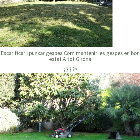
Escarificar i punxar gespes.Com mantenir les gespes en bon
estat.A tot Girona
'; } } ?>