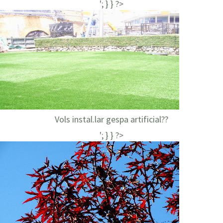
'; } } ?>
Vols instal.lar gespa artificial??
'; } } ?>