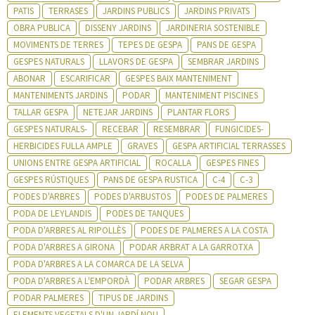
PATIS
TERRASES
JARDINS PUBLICS
JARDINS PRIVATS
OBRA PUBLICA
DISSENY JARDINS
JARDINERIA SOSTENIBLE
MOVIMENTS DE TERRES
TEPES DE GESPA
PANS DE GESPA
GESPES NATURALS
LLAVORS DE GESPA
SEMBRAR JARDINS
ABONAR
ESCARIFICAR
GESPES BAIX MANTENIMENT
MANTENIMENTS JARDINS
PODAR
MANTENIMENT PISCINES
TALLAR GESPA
NETEJAR JARDINS
PLANTAR FLORS
GESPES NATURALS-
RECEBAR
RESEMBRAR
FUNGICIDES-
HERBICIDES FULLA AMPLE
GRAVES
GESPA ARTIFICIAL TERRASSES
UNIONS ENTRE GESPA ARTIFICIAL
ROCALLA
GESPES FINES
GESPES RÚSTIQUES
PANS DE GESPA RUSTICA
C-4
C-3
PODES D'ARBRES
PODES D'ARBUSTOS
PODES DE PALMERES
PODA DE LEYLANDIS
PODES DE TANQUES
PODA D'ARBRES AL RIPOLLÈS
PODES DE PALMERES A LA COSTA
PODA D'ARBRES A GIRONA
PODAR ARBRAT A LA GARROTXA
PODA D'ARBRES A LA COMARCA DE LA SELVA
PODA D'ARBRES A L'EMPORDÀ
PODAR ARBRES
SEGAR GESPA
PODAR PALMERES
TIPUS DE JARDINS
ELEMENTS VEGETALS D'UN JARDÍ NOU