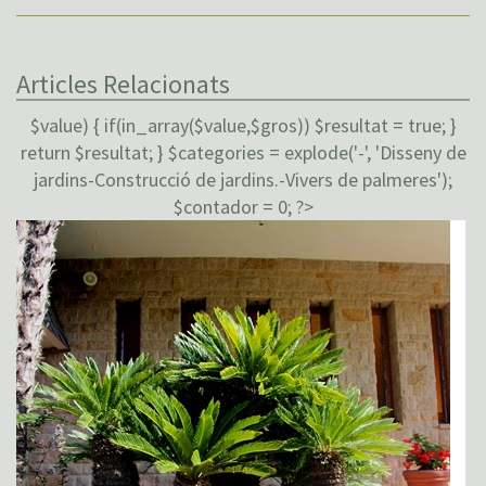
Articles Relacionats
$value) { if(in_array($value,$gros)) $resultat = true; }
return $resultat; } $categories = explode('-', 'Disseny de
jardins-Construcció de jardins.-Vivers de palmeres');
$contador = 0; ?>