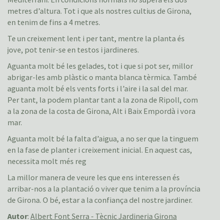
metres d’altura. Tot i que als nostres cultius de Girona,
en tenim de fins a 4 metres.
Te un creixement lent i per tant, mentre la planta és
jove, pot tenir-se en testos i jardineres.
Aguanta molt bé les gelades, tot i que si pot ser, millor
abrigar-les amb plàstic o manta blanca tèrmica. També
aguanta molt bé els vents forts i l’aire i la sal del mar.
Per tant, la podem plantar tant a la zona de Ripoll, com
a la zona de la costa de Girona, Alt i Baix Empordà i vora
mar.
Aguanta molt bé la falta d’aigua, a no ser que la tinguem
en la fase de planter i creixement inicial. En aquest cas,
necessita molt més reg
La millor manera de veure les que ens interessen és
arribar-nos a la plantació o viver que tenim a la província
de Girona. O bé, estar a la confiança del nostre jardiner.
Autor
:
Albert Font Serra - Tècnic Jardineria Girona