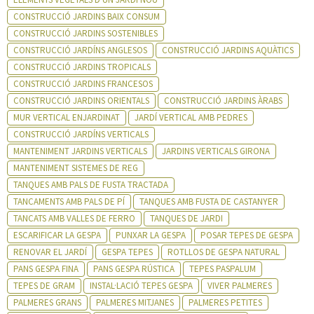
CONSTRUCCIÓ JARDINS BAIX CONSUM
CONSTRUCCIÓ JARDINS SOSTENIBLES
CONSTRUCCIÓ JARDÍNS ANGLESOS
CONSTRUCCIÓ JARDINS AQUÀTICS
CONSTRUCCIÓ JARDINS TROPICALS
CONSTRUCCIÓ JARDINS FRANCESOS
CONSTRUCCIÓ JARDINS ORIENTALS
CONSTRUCCIÓ JARDINS ÀRABS
MUR VERTICAL ENJARDINAT
JARDÍ VERTICAL AMB PEDRES
CONSTRUCCIÓ JARDÍNS VERTICALS
MANTENIMENT JARDINS VERTICALS
JARDINS VERTICALS GIRONA
MANTENIMENT SISTEMES DE REG
TANQUES AMB PALS DE FUSTA TRACTADA
TANCAMENTS AMB PALS DE PÍ
TANQUES AMB FUSTA DE CASTANYER
TANCATS AMB VALLES DE FERRO
TANQUES DE JARDI
ESCARIFICAR LA GESPA
PUNXAR LA GESPA
POSAR TEPES DE GESPA
RENOVAR EL JARDÍ
GESPA TEPES
ROTLLOS DE GESPA NATURAL
PANS GESPA FINA
PANS GESPA RÚSTICA
TEPES PASPALUM
TEPES DE GRAM
INSTAL·LACIÓ TEPES GESPA
VIVER PALMERES
PALMERES GRANS
PALMERES MITJANES
PALMERES PETITES