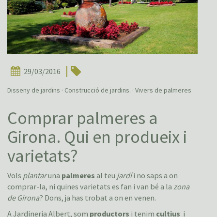
29/03/2016
Disseny de jardins · Construcció de jardins. · Vivers de palmeres
Comprar palmeres a
Girona. Qui en produeix i
varietats?
Vols
plantar
una
palmeres
al teu
jardí
i no saps a on
comprar-la, ni quines varietats es fan i van bé a la
zona
de Girona
? Dons, ja has trobat a on en venen.
A
Jardineria Albert
, som
productors
i tenim
cultius
i