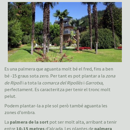
Es una palmera que aguanta molt bé el fred, fins a ben
bé -15 graus sota zero. Per tant es pot plantar a la
zona
de Ripoll
i a tota la
comarca del Ripollès
i
Garrotxa
,
perfectament. Es caracteritza per tenir el tronc molt
pelut.
Podem plantar-la a ple sol però també aguanta les
zones d’ombra.
La
palmera de la sort
pot ser molt alta, arribant a tenir
entre
10-15 metres
d’alçada. Les plantes de
palmera