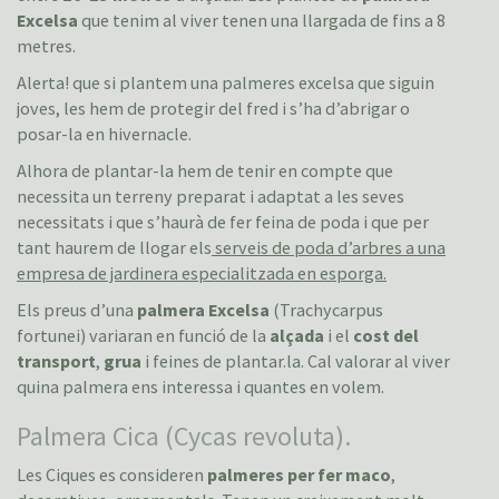
Excelsa
que tenim al viver tenen una llargada de fins a 8
metres.
Alerta! que si plantem una palmeres excelsa que siguin
joves, les hem de protegir del fred i s’ha d’abrigar o
posar-la en hivernacle.
Alhora de plantar-la hem de tenir en compte que
necessita un terreny preparat i adaptat a les seves
necessitats i que s’haurà de fer feina de poda i que per
tant haurem de llogar els
serveis de poda d’arbres a una
empresa de jardinera especialitzada en esporga.
Els preus d’una
palmera Excelsa
(Trachycarpus
fortunei) variaran en funció de la
alçada
i el
cost del
transport
,
grua
i feines de plantar.la. Cal valorar al viver
quina palmera ens interessa i quantes en volem.
Palmera Cica (Cycas revoluta).
Les Ciques es consideren
palmeres per fer maco
,