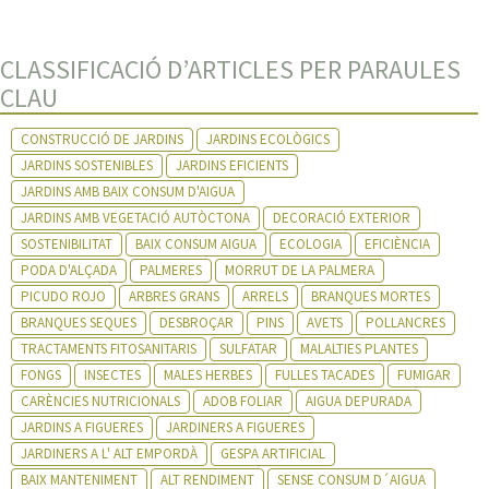
CLASSIFICACIÓ D’ARTICLES PER PARAULES
CLAU
CONSTRUCCIÓ DE JARDINS
JARDINS ECOLÒGICS
JARDINS SOSTENIBLES
JARDINS EFICIENTS
JARDINS AMB BAIX CONSUM D'AIGUA
JARDINS AMB VEGETACIÓ AUTÒCTONA
DECORACIÓ EXTERIOR
SOSTENIBILITAT
BAIX CONSUM AIGUA
ECOLOGIA
EFICIÈNCIA
PODA D'ALÇADA
PALMERES
MORRUT DE LA PALMERA
PICUDO ROJO
ARBRES GRANS
ARRELS
BRANQUES MORTES
BRANQUES SEQUES
DESBROÇAR
PINS
AVETS
POLLANCRES
TRACTAMENTS FITOSANITARIS
SULFATAR
MALALTIES PLANTES
FONGS
INSECTES
MALES HERBES
FULLES TACADES
FUMIGAR
CARÈNCIES NUTRICIONALS
ADOB FOLIAR
AIGUA DEPURADA
JARDINS A FIGUERES
JARDINERS A FIGUERES
JARDINERS A L' ALT EMPORDÀ
GESPA ARTIFICIAL
BAIX MANTENIMENT
ALT RENDIMENT
SENSE CONSUM D´AIGUA