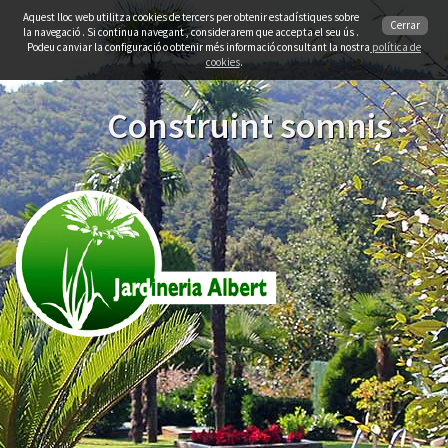
Aquest lloc web utilitza cookies de tercers per obtenir estadístiques sobre
Cerrar
la navegació . Si continua navegant , considerarem que accepta el seu ús .
Podeu canviar la configuració o obtenir més informació consultant la nostra
política de
cookies
.
Construint somnis