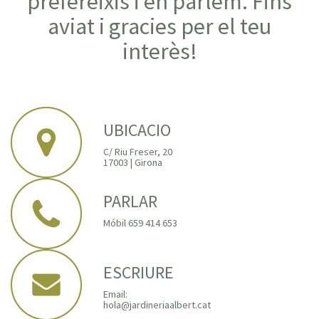
prefereixis i en parlem. Fins
aviat i gracies per el teu
interès!
UBICACIO
C/ Riu Freser, 20
17003 | Girona
PARLAR
Móbil 659 414 653
ESCRIURE
Email:
hola@jardineriaalbert.cat