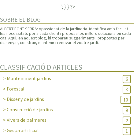
'; } } ?>
SOBRE EL BLOG
ALBERT FONT SERRA: Apassionat de la jardineria. Identifica amb faciliat
les necessitats per a cada client i proposa les millors solucions en cada
cas. Aquí, en aquest blog, hi trobareu suggeriments i propostes per
dissenyar, construir, mantenir i renovar el vostre jardí.
CLASSIFICACIÓ D'ARTICLES
> Manteniment jardins
6
> Forestal
3
> Disseny de jardins
10
> Construcció de jardins.
9
> Vivers de palmeres
2
> Gespa artificial
1