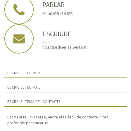
PARLAR
Móbil 659 414 653
ESCRIURE
Email:
hola@jardineriaalbert.cat