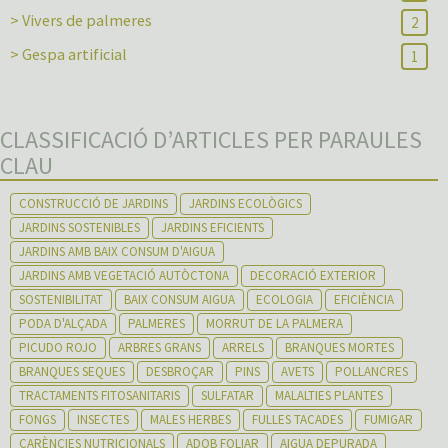
> Vivers de palmeres
2
> Gespa artificial
1
CLASSIFICACIÓ D’ARTICLES PER PARAULES
CLAU
CONSTRUCCIÓ DE JARDINS
JARDINS ECOLÒGICS
JARDINS SOSTENIBLES
JARDINS EFICIENTS
JARDINS AMB BAIX CONSUM D'AIGUA
JARDINS AMB VEGETACIÓ AUTÒCTONA
DECORACIÓ EXTERIOR
SOSTENIBILITAT
BAIX CONSUM AIGUA
ECOLOGIA
EFICIÈNCIA
PODA D'ALÇADA
PALMERES
MORRUT DE LA PALMERA
PICUDO ROJO
ARBRES GRANS
ARRELS
BRANQUES MORTES
BRANQUES SEQUES
DESBROÇAR
PINS
AVETS
POLLANCRES
TRACTAMENTS FITOSANITARIS
SULFATAR
MALALTIES PLANTES
FONGS
INSECTES
MALES HERBES
FULLES TACADES
FUMIGAR
CARÈNCIES NUTRICIONALS
ADOB FOLIAR
AIGUA DEPURADA