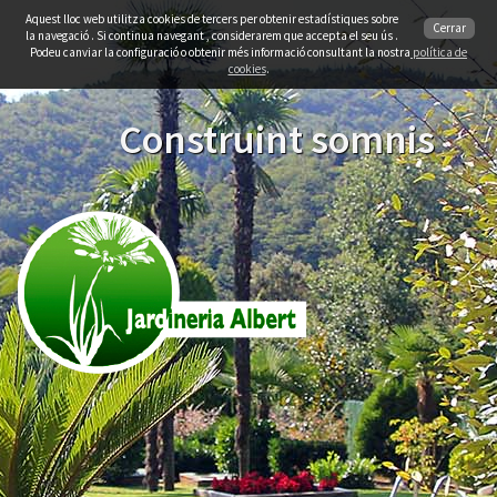
Aquest lloc web utilitza cookies de tercers per obtenir estadístiques sobre
Cerrar
la navegació . Si continua navegant , considerarem que accepta el seu ús .
Podeu canviar la configuració o obtenir més informació consultant la nostra
política de
cookies
.
Construint somnis