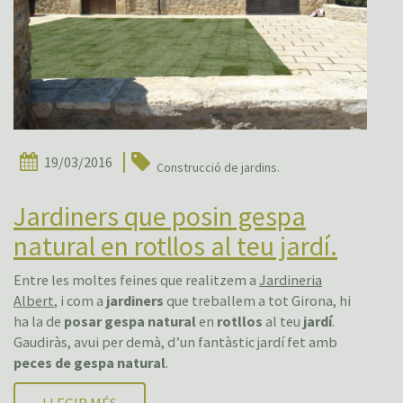
19/03/2016
Construcció de jardins.
Jardiners que posin gespa
natural en rotllos al teu jardí.
Entre les moltes feines que realitzem a
Jardineria
Albert
, i com a
jardiners
que treballem a tot Girona, hi
ha la de
posar gespa natural
en
rotllos
al teu
jardí
.
Gaudiràs, avui per demà, d’un fantàstic jardí fet amb
peces de gespa natural
.
LLEGIR MÉS