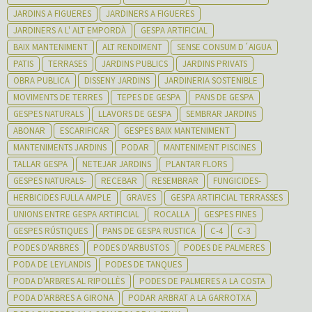
JARDINS A FIGUERES
JARDINERS A FIGUERES
JARDINERS A L' ALT EMPORDÀ
GESPA ARTIFICIAL
BAIX MANTENIMENT
ALT RENDIMENT
SENSE CONSUM D´AIGUA
PATIS
TERRASES
JARDINS PUBLICS
JARDINS PRIVATS
OBRA PUBLICA
DISSENY JARDINS
JARDINERIA SOSTENIBLE
MOVIMENTS DE TERRES
TEPES DE GESPA
PANS DE GESPA
GESPES NATURALS
LLAVORS DE GESPA
SEMBRAR JARDINS
ABONAR
ESCARIFICAR
GESPES BAIX MANTENIMENT
MANTENIMENTS JARDINS
PODAR
MANTENIMENT PISCINES
TALLAR GESPA
NETEJAR JARDINS
PLANTAR FLORS
GESPES NATURALS-
RECEBAR
RESEMBRAR
FUNGICIDES-
HERBICIDES FULLA AMPLE
GRAVES
GESPA ARTIFICIAL TERRASSES
UNIONS ENTRE GESPA ARTIFICIAL
ROCALLA
GESPES FINES
GESPES RÚSTIQUES
PANS DE GESPA RUSTICA
C-4
C-3
PODES D'ARBRES
PODES D'ARBUSTOS
PODES DE PALMERES
PODA DE LEYLANDIS
PODES DE TANQUES
PODA D'ARBRES AL RIPOLLÈS
PODES DE PALMERES A LA COSTA
PODA D'ARBRES A GIRONA
PODAR ARBRAT A LA GARROTXA