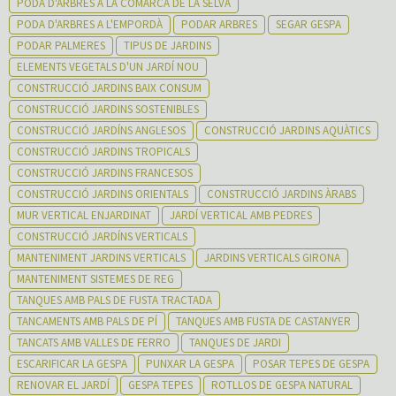
PODA D'ARBRES A LA COMARCA DE LA SELVA
PODA D'ARBRES A L'EMPORDÀ
PODAR ARBRES
SEGAR GESPA
PODAR PALMERES
TIPUS DE JARDINS
ELEMENTS VEGETALS D'UN JARDÍ NOU
CONSTRUCCIÓ JARDINS BAIX CONSUM
CONSTRUCCIÓ JARDINS SOSTENIBLES
CONSTRUCCIÓ JARDÍNS ANGLESOS
CONSTRUCCIÓ JARDINS AQUÀTICS
CONSTRUCCIÓ JARDINS TROPICALS
CONSTRUCCIÓ JARDINS FRANCESOS
CONSTRUCCIÓ JARDINS ORIENTALS
CONSTRUCCIÓ JARDINS ÀRABS
MUR VERTICAL ENJARDINAT
JARDÍ VERTICAL AMB PEDRES
CONSTRUCCIÓ JARDÍNS VERTICALS
MANTENIMENT JARDINS VERTICALS
JARDINS VERTICALS GIRONA
MANTENIMENT SISTEMES DE REG
TANQUES AMB PALS DE FUSTA TRACTADA
TANCAMENTS AMB PALS DE PÍ
TANQUES AMB FUSTA DE CASTANYER
TANCATS AMB VALLES DE FERRO
TANQUES DE JARDI
ESCARIFICAR LA GESPA
PUNXAR LA GESPA
POSAR TEPES DE GESPA
RENOVAR EL JARDÍ
GESPA TEPES
ROTLLOS DE GESPA NATURAL